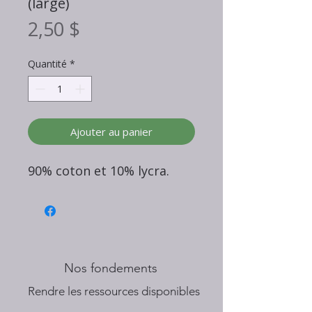
(large)
Prix
2,50 $
Quantité
*
Ajouter au panier
90% coton et 10% lycra.
Nos fondements
​Rendre les ressources disponibles