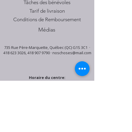
Tâches des bénévoles
Tarif de livraison
Conditions de Remboursement
Médias
735 Rue Père-Marquette, Québec (QC) G1S 3C1 ·
418 623 3026
,
418 907 9790
·
noschoses@mail.com
Horaire du centre:
Mardi: 9:30h - 16:30h
Jeudi: 9:30h - 19:00h
Samedi: 9:30h - 15:30h