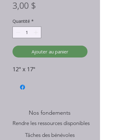
Prix
3,00 $
Quantité
*
Ajouter au panier
12" x 17"
Nos fondements
​Rendre les ressources disponibles
Tâches des bénévoles