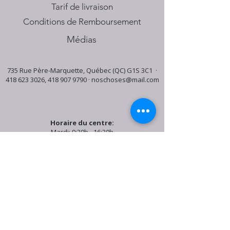
Tarif de livraison
Conditions de Remboursement
Médias
735 Rue Père-Marquette, Québec (QC) G1S 3C1 ·
418 623 3026
,
418 907 9790
·
noschoses@mail.com
Horaire du centre:
Mardi: 9:30h - 16:30h
Jeudi: 9:30h - 19:00h
Samedi: 9:30h - 15:30h