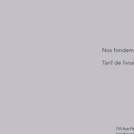
Nos fondem
Tarif de livr
735 Rue Pè
noschose