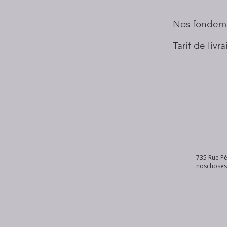
Nos fondem
Tarif de livr
735 Rue Pè
noschose