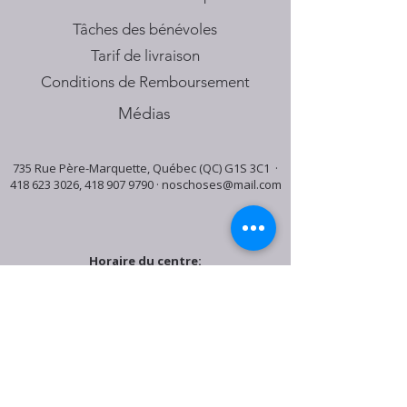
Tâches des bénévoles
Tarif de livraison
Conditions de Remboursement
Médias
735 Rue Père-Marquette, Québec (QC) G1S 3C1 ·
418 623 3026
,
418 907 9790
·
noschoses@mail.com
Horaire du centre:
Mardi: 9:30h - 16:30h
Jeudi: 9:30h - 19:00h
Samedi: 9:30h - 15:30h