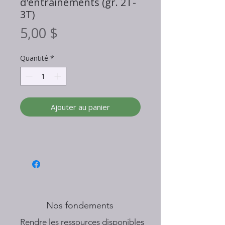
d'entrainements (gr. 2T-
3T)
Prix
5,00 $
Quantité
*
Ajouter au panier
Nos fondements
​Rendre les ressources disponibles