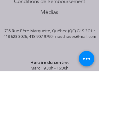
Conditions de Remboursement
Médias
735 Rue Père-Marquette, Québec (QC) G1S 3C1 ·
418 623 3026
,
418 907 9790
·
noschoses@mail.com
Horaire du centre:
Mardi: 9:30h - 16:30h
Jeudi: 9:30h - 19:00h
Samedi: 9:30h - 15:30h