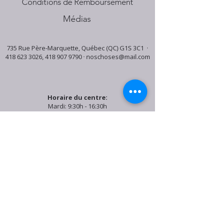
Conditions de Remboursement
Médias
735 Rue Père-Marquette, Québec (QC) G1S 3C1 ·
418 623 3026
,
418 907 9790
·
noschoses@mail.com
Horaire du centre:
Mardi: 9:30h - 16:30h
Jeudi: 9:30h - 19:00h
Samedi: 9:30h - 15:30h