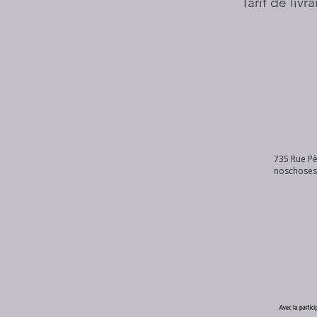
Tarif de livr
735 Rue Pè
noschose