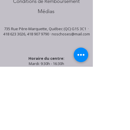
Conditions de Remboursement
Médias
735 Rue Père-Marquette, Québec (QC) G1S 3C1 ·
418 623 3026
,
418 907 9790
·
noschoses@mail.com
Horaire du centre:
Mardi: 9:30h - 16:30h
Jeudi: 9:30h - 19:00h
Samedi: 9:30h - 15:30h