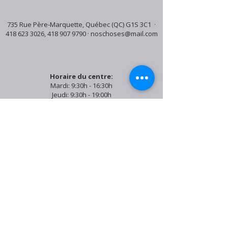
735 Rue Père-Marquette, Québec (QC) G1S 3C1 ·
418 623 3026
,
418 907 9790
·
noschoses@mail.com
Horaire du centre:
Mardi: 9:30h - 16:30h
Jeudi: 9:30h - 19:00h
Samedi: 9:30h - 15:30h