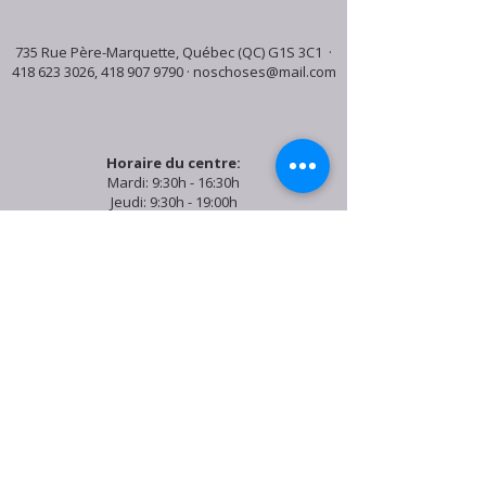
735 Rue Père-Marquette, Québec (QC) G1S 3C1 ·
418 623 3026
,
418 907 9790
·
noschoses@mail.com
Horaire du centre:
Mardi: 9:30h - 16:30h
Jeudi: 9:30h - 19:00h
Samedi: 9:30h - 15:30h