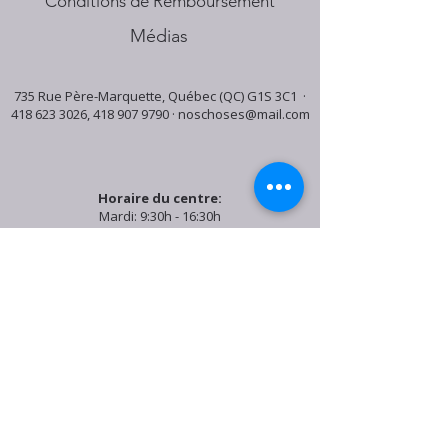
Conditions de Remboursement
Médias
735 Rue Père-Marquette, Québec (QC) G1S 3C1 ·
418 623 3026
,
418 907 9790
·
noschoses@mail.com
Horaire du centre:
Mardi: 9:30h - 16:30h
Jeudi: 9:30h - 19:00h
Samedi: 9:30h - 15:30h