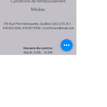
Conditions de Remboursement
Médias
735 Rue Père-Marquette, Québec (QC) G1S 3C1 ·
418 623 3026
,
418 907 9790
·
noschoses@mail.com
Horaire du centre:
Mardi: 9:30h - 16:30h
Jeudi: 9:30h - 19:00h
Samedi: 9:30h - 15:30h