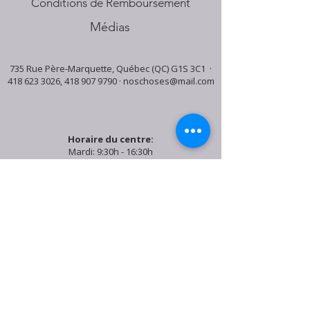
Conditions de Remboursement
Médias
735 Rue Père-Marquette, Québec (QC) G1S 3C1 ·
418 623 3026
,
418 907 9790
·
noschoses@mail.com
Horaire du centre:
Mardi: 9:30h - 16:30h
Jeudi: 9:30h - 19:00h
Samedi: 9:30h - 15:30h