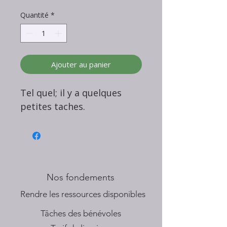
original
promotionnel
Quantité
*
Ajouter au panier
Tel quel; il y a quelques
petites taches.
Nos fondements
​Rendre les ressources disponibles
Tâches des bénévoles