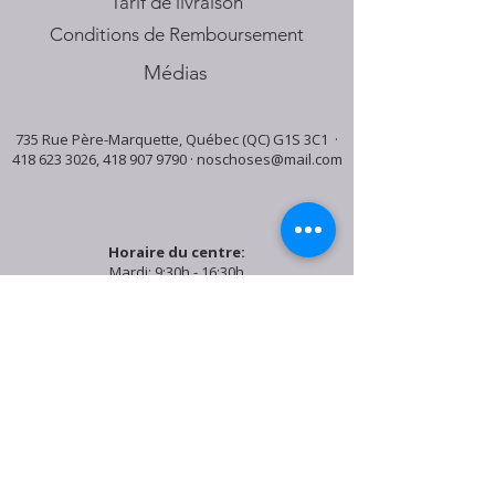
Tarif de livraison
Conditions de Remboursement
Médias
735 Rue Père-Marquette, Québec (QC) G1S 3C1 ·
418 623 3026
,
418 907 9790
·
noschoses@mail.com
Horaire du centre:
Mardi: 9:30h - 16:30h
Jeudi: 9:30h - 19:00h
Samedi: 9:30h - 15:30h