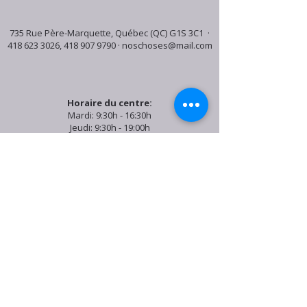
735 Rue Père-Marquette, Québec (QC) G1S 3C1 ·
418 623 3026
,
418 907 9790
·
noschoses@mail.com
Horaire du centre:
Mardi: 9:30h - 16:30h
Jeudi: 9:30h - 19:00h
Samedi: 9:30h - 15:30h