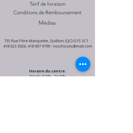
Tarif de livraison
Conditions de Remboursement
Médias
735 Rue Père-Marquette, Québec (QC) G1S 3C1 ·
418 623 3026
,
418 907 9790
·
noschoses@mail.com
Horaire du centre:
Mardi: 9:30h - 16:30h
Jeudi: 9:30h - 19:00h
Samedi: 9:30h - 15:30h