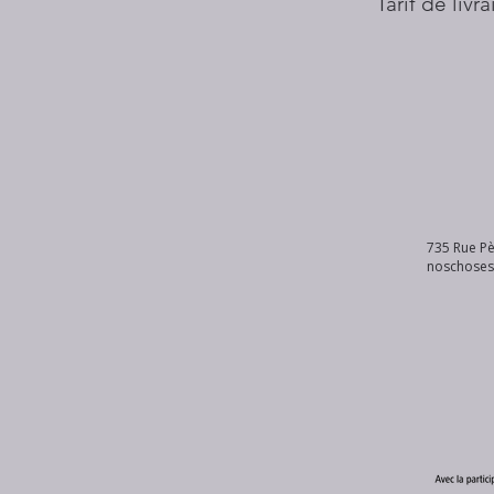
Tarif de livr
735 Rue Pè
noschose