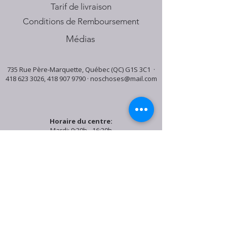
Tarif de livraison
Conditions de Remboursement
Médias
735 Rue Père-Marquette, Québec (QC) G1S 3C1 ·
418 623 3026
,
418 907 9790
·
noschoses@mail.com
Horaire du centre:
Mardi: 9:30h - 16:30h
Jeudi: 9:30h - 19:00h
Samedi: 9:30h - 15:30h