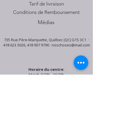
Tarif de livraison
Conditions de Remboursement
Médias
735 Rue Père-Marquette, Québec (QC) G1S 3C1 ·
418 623 3026
,
418 907 9790
·
noschoses@mail.com
Horaire du centre:
Mardi: 9:30h - 16:30h
Jeudi: 9:30h - 19:00h
Samedi: 9:30h - 15:30h