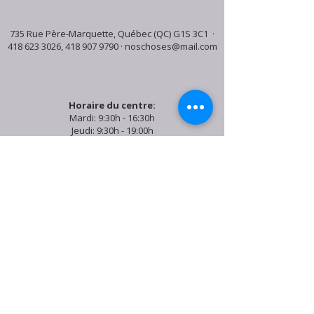
735 Rue Père-Marquette, Québec (QC) G1S 3C1 ·
418 623 3026
,
418 907 9790
·
noschoses@mail.com
Horaire du centre:
Mardi: 9:30h - 16:30h
Jeudi: 9:30h - 19:00h
Samedi: 9:30h - 15:30h