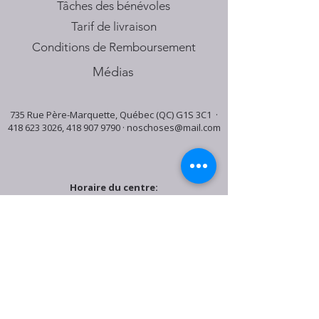
Tâches des bénévoles
Tarif de livraison
Conditions de Remboursement
Médias
735 Rue Père-Marquette, Québec (QC) G1S 3C1 ·
418 623 3026
,
418 907 9790
·
noschoses@mail.com
Horaire du centre:
Mardi: 9:30h - 16:30h
Jeudi: 9:30h - 19:00h
Samedi: 9:30h - 15:30h