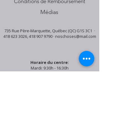
Conditions de Remboursement
Médias
735 Rue Père-Marquette, Québec (QC) G1S 3C1 ·
418 623 3026
,
418 907 9790
·
noschoses@mail.com
Horaire du centre:
Mardi: 9:30h - 16:30h
Jeudi: 9:30h - 19:00h
Samedi: 9:30h - 15:30h