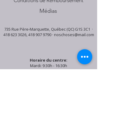
Conditions de Remboursement
Médias
735 Rue Père-Marquette, Québec (QC) G1S 3C1 ·
418 623 3026
,
418 907 9790
·
noschoses@mail.com
Horaire du centre:
Mardi: 9:30h - 16:30h
Jeudi: 9:30h - 19:00h
Samedi: 9:30h - 15:30h