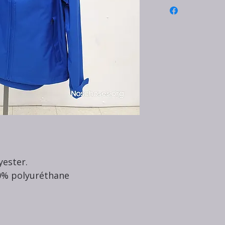
yester.
0% polyuréthane