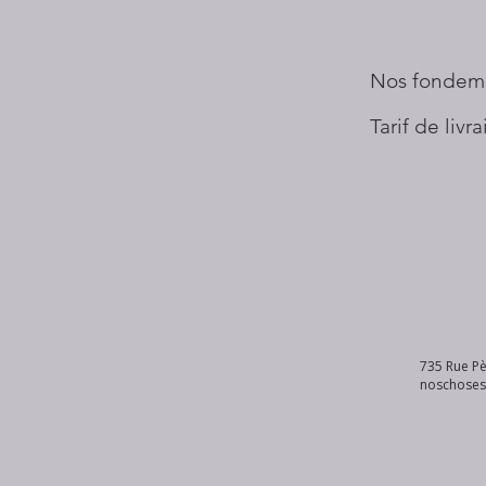
Nos fondem
Tarif de livr
735 Rue Pè
noschose