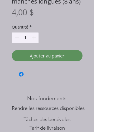
manches longues (8 ans)
Prix
4,00 $
Quantité
*
Ajouter au panier
Nos fondements
​Rendre les ressources disponibles
Tâches des bénévoles
Tarif de livraison