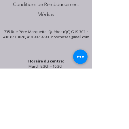
Conditions de Remboursement
Médias
735 Rue Père-Marquette, Québec (QC) G1S 3C1 ·
418 623 3026
,
418 907 9790
·
noschoses@mail.com
Horaire du centre:
Mardi: 9:30h - 16:30h
Jeudi: 9:30h - 19:00h
Samedi: 9:30h - 15:30h