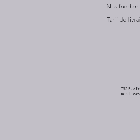
Nos fondem
Tarif de livr
735 Rue Pè
noschose