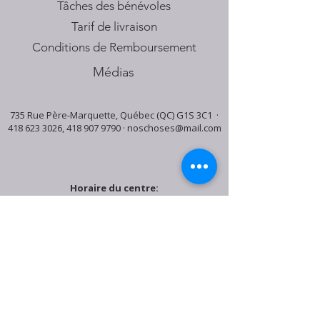
Tâches des bénévoles
Tarif de livraison
Conditions de Remboursement
Médias
735 Rue Père-Marquette, Québec (QC) G1S 3C1 ·
418 623 3026
,
418 907 9790
·
noschoses@mail.com
Horaire du centre:
Mardi: 9:30h - 16:30h
Jeudi: 9:30h - 19:00h
Samedi: 9:30h - 15:30h