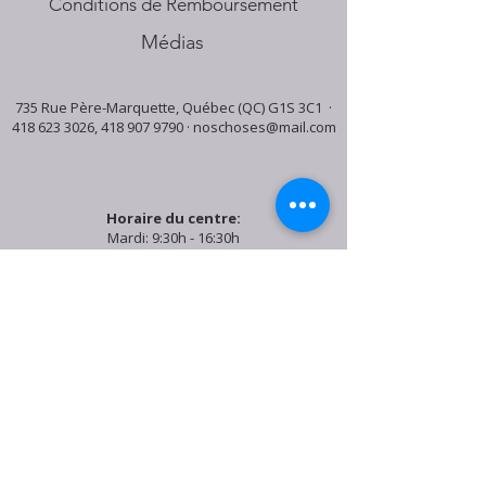
Conditions de Remboursement
Médias
735 Rue Père-Marquette, Québec (QC) G1S 3C1 ·
418 623 3026
,
418 907 9790
·
noschoses@mail.com
Horaire du centre:
Mardi: 9:30h - 16:30h
Jeudi: 9:30h - 19:00h
Samedi: 9:30h - 15:30h