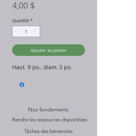
Prix
4,00 $
Quantité
*
Ajouter au panier
Haut. 9 po., diam. 3 po.
Nos fondements
​Rendre les ressources disponibles
Tâches des bénévoles