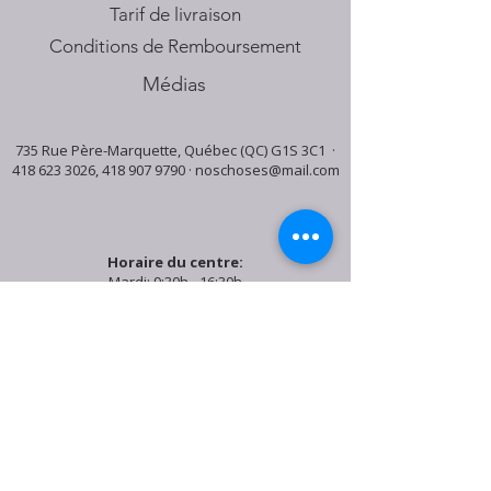
Tarif de livraison
Conditions de Remboursement
Médias
735 Rue Père-Marquette, Québec (QC) G1S 3C1 ·
418 623 3026
,
418 907 9790
·
noschoses@mail.com
Horaire du centre:
Mardi: 9:30h - 16:30h
Jeudi: 9:30h - 19:00h
Samedi: 9:30h - 15:30h