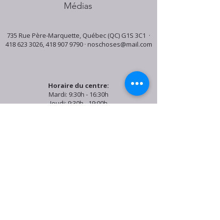
Médias
735 Rue Père-Marquette, Québec (QC) G1S 3C1 ·
418 623 3026
,
418 907 9790
·
noschoses@mail.com
Horaire du centre:
Mardi: 9:30h - 16:30h
Jeudi: 9:30h - 19:00h
Samedi: 9:30h - 15:30h