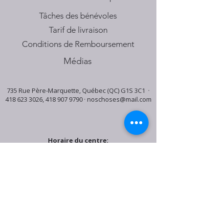
Tâches des bénévoles
Tarif de livraison
Conditions de Remboursement
Médias
735 Rue Père-Marquette, Québec (QC) G1S 3C1 ·
418 623 3026
,
418 907 9790
·
noschoses@mail.com
Horaire du centre:
Mardi: 9:30h - 16:30h
Jeudi: 9:30h - 19:00h
Samedi: 9:30h - 15:30h