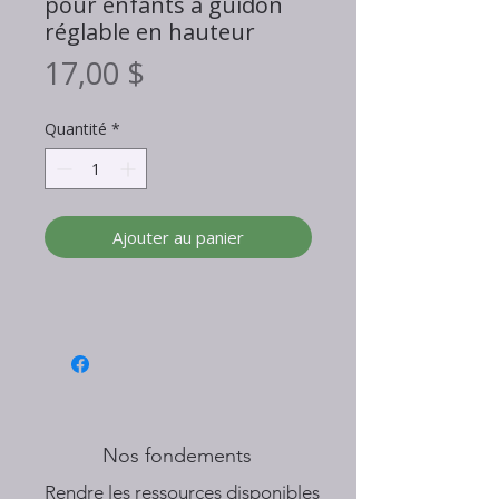
pour enfants à guidon
réglable en hauteur
Prix
17,00 $
Quantité
*
Ajouter au panier
Nos fondements
​Rendre les ressources disponibles