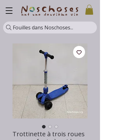
Fouilles dans Noschoses...
Trottinette à trois roues