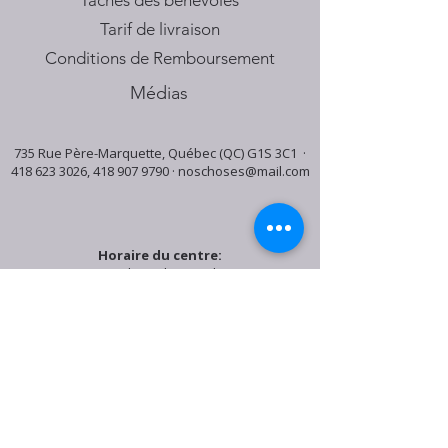
Tâches des bénévoles
Tarif de livraison
Conditions de Remboursement
Médias
735 Rue Père-Marquette, Québec (QC) G1S 3C1 ·
418 623 3026
,
418 907 9790
·
noschoses@mail.com
Horaire du centre:
Mardi: 9:30h - 16:30h
Jeudi: 9:30h - 19:00h
Samedi: 9:30h - 15:30h