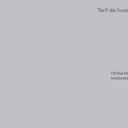
Tarif de livr
735 Rue Pè
noschose