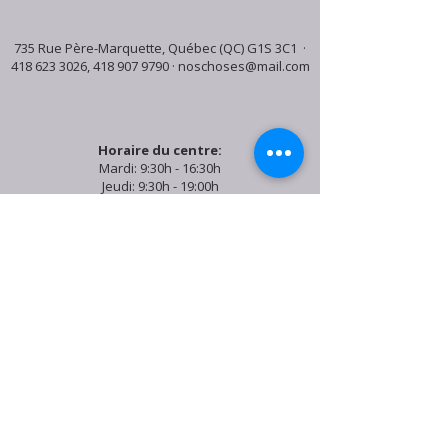
735 Rue Père-Marquette, Québec (QC) G1S 3C1 ·
418 623 3026
,
418 907 9790
·
noschoses@mail.com
Horaire du centre:
Mardi: 9:30h - 16:30h
Jeudi: 9:30h - 19:00h
Samedi: 9:30h - 15:30h