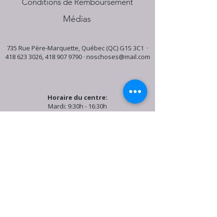
Conditions de Remboursement
Médias
735 Rue Père-Marquette, Québec (QC) G1S 3C1 ·
418 623 3026
,
418 907 9790
·
noschoses@mail.com
Horaire du centre:
Mardi: 9:30h - 16:30h
Jeudi: 9:30h - 19:00h
Samedi: 9:30h - 15:30h