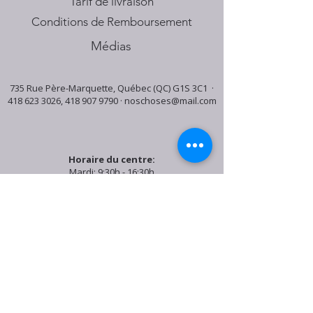
Tarif de livraison
Conditions de Remboursement
Médias
735 Rue Père-Marquette, Québec (QC) G1S 3C1 ·
418 623 3026
,
418 907 9790
·
noschoses@mail.com
Horaire du centre:
Mardi: 9:30h - 16:30h
Jeudi: 9:30h - 19:00h
Samedi: 9:30h - 15:30h