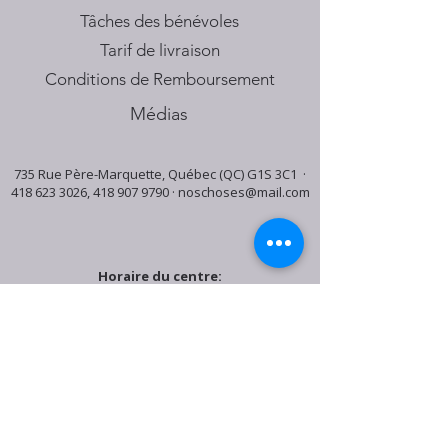
Tâches des bénévoles
Tarif de livraison
Conditions de Remboursement
Médias
735 Rue Père-Marquette, Québec (QC) G1S 3C1 ·
418 623 3026
,
418 907 9790
·
noschoses@mail.com
Horaire du centre:
Mardi: 9:30h - 16:30h
Jeudi: 9:30h - 19:00h
Samedi: 9:30h - 15:30h