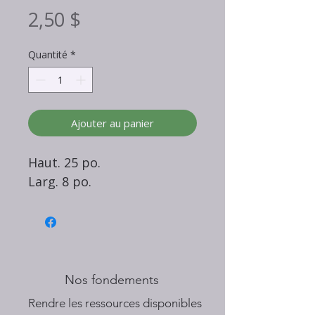
Prix
2,50 $
Quantité
*
Ajouter au panier
Haut. 25 po.
Larg. 8 po.
Nos fondements
​Rendre les ressources disponibles