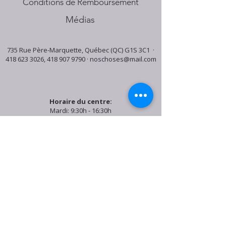
Conditions de Remboursement
Médias
735 Rue Père-Marquette, Québec (QC) G1S 3C1 ·
418 623 3026
,
418 907 9790
·
noschoses@mail.com
Horaire du centre:
Mardi: 9:30h - 16:30h
Jeudi: 9:30h - 19:00h
Samedi: 9:30h - 15:30h