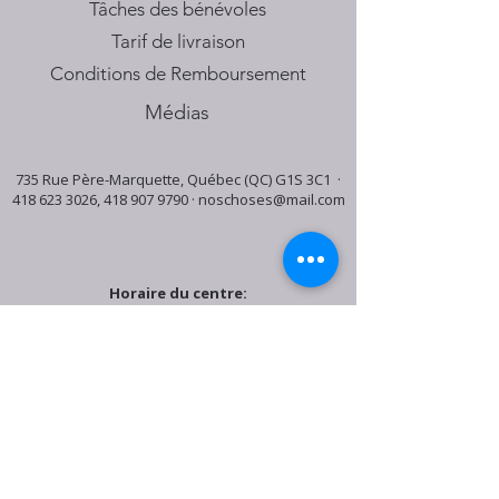
Tâches des bénévoles
Tarif de livraison
Conditions de Remboursement
Médias
735 Rue Père-Marquette, Québec (QC) G1S 3C1 ·
418 623 3026
,
418 907 9790
·
noschoses@mail.com
Horaire du centre:
Mardi: 9:30h - 16:30h
Jeudi: 9:30h - 19:00h
Samedi: 9:30h - 15:30h