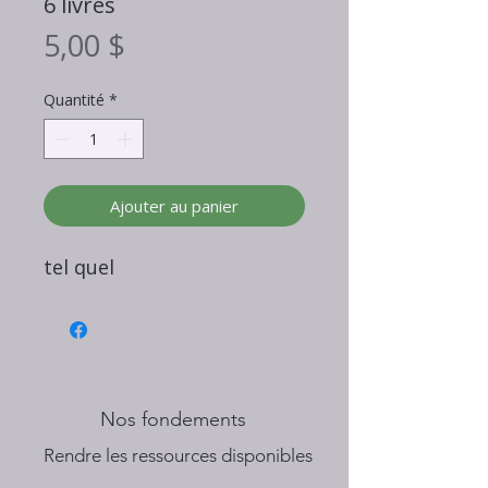
6 livres
Prix
5,00 $
Quantité
*
Ajouter au panier
tel quel
Nos fondements
​Rendre les ressources disponibles