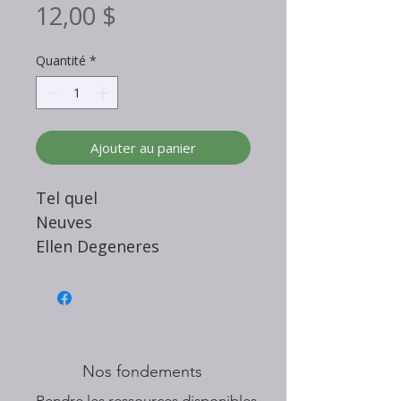
Prix
12,00 $
Quantité
*
Ajouter au panier
Tel quel
Neuves
Ellen Degeneres
Nos fondements