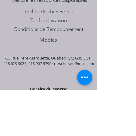
​Rendre les ressources disponibles
Tâches des bénévoles
Tarif de livraison
Conditions de Remboursement
Médias
735 Rue Père-Marquette, Québec (QC) G1S 3C1 ·
418 623 3026
,
418 907 9790
·
noschoses@mail.com
Horaire du centre:
Mardi: 9:30h - 16:30h
Jeudi: 9:30h - 19:00h
Samedi: 9:30h - 15:30h