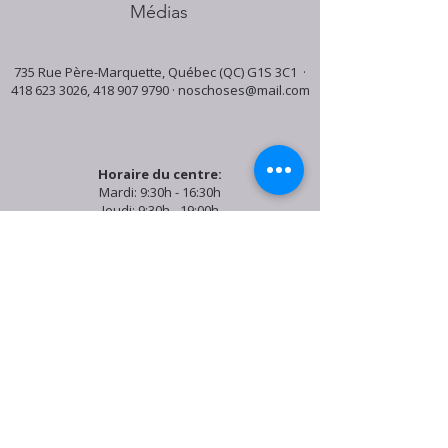
Médias
735 Rue Père-Marquette, Québec (QC) G1S 3C1 ·
418 623 3026
,
418 907 9790
·
noschoses@mail.com
Horaire du centre:
Mardi: 9:30h - 16:30h
Jeudi: 9:30h - 19:00h
Samedi: 9:30h - 15:30h