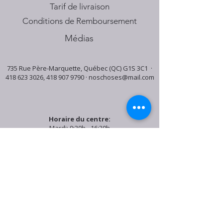
Tarif de livraison
Conditions de Remboursement
Médias
735 Rue Père-Marquette, Québec (QC) G1S 3C1 ·
418 623 3026
,
418 907 9790
·
noschoses@mail.com
Horaire du centre:
Mardi: 9:30h - 16:30h
Jeudi: 9:30h - 19:00h
Samedi: 9:30h - 15:30h