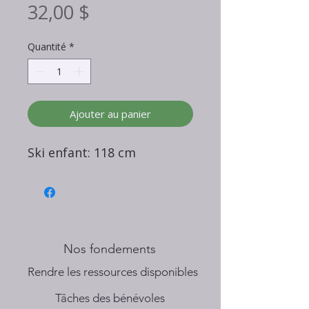
Prix
32,00 $
Quantité
*
Ajouter au panier
Ski enfant: 118 cm
Nos fondements
​Rendre les ressources disponibles
Tâches des bénévoles