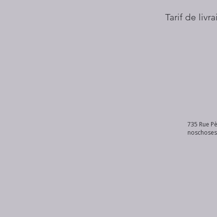
Tarif de livr
735 Rue Pè
noschose