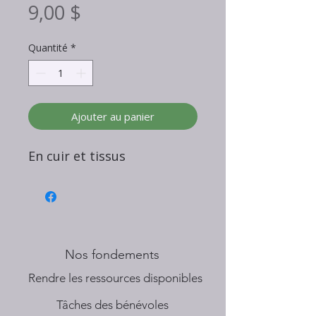
Prix
9,00 $
Quantité
*
Ajouter au panier
En cuir et tissus
Nos fondements
​Rendre les ressources disponibles
Tâches des bénévoles