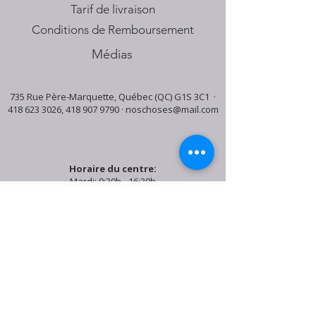
Tarif de livraison
Conditions de Remboursement
Médias
735 Rue Père-Marquette, Québec (QC) G1S 3C1 ·
418 623 3026
,
418 907 9790
·
noschoses@mail.com
Horaire du centre:
Mardi: 9:30h - 16:30h
Jeudi: 9:30h - 19:00h
Samedi: 9:30h - 15:30h