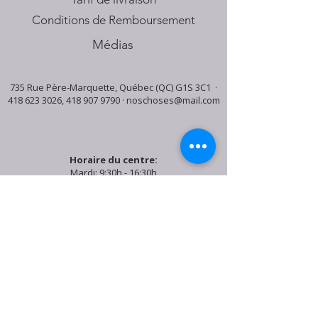
Conditions de Remboursement
Médias
735 Rue Père-Marquette, Québec (QC) G1S 3C1 ·
418 623 3026
,
418 907 9790
·
noschoses@mail.com
Horaire du centre:
Mardi: 9:30h - 16:30h
Jeudi: 9:30h - 19:00h
Samedi: 9:30h - 15:30h