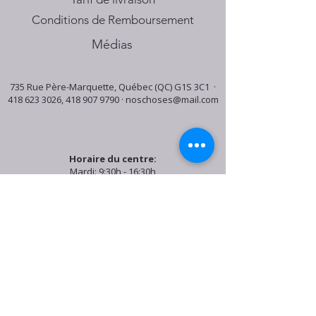
Conditions de Remboursement
Médias
735 Rue Père-Marquette, Québec (QC) G1S 3C1 ·
418 623 3026
,
418 907 9790
·
noschoses@mail.com
Horaire du centre:
Mardi: 9:30h - 16:30h
Jeudi: 9:30h - 19:00h
Samedi: 9:30h - 15:30h