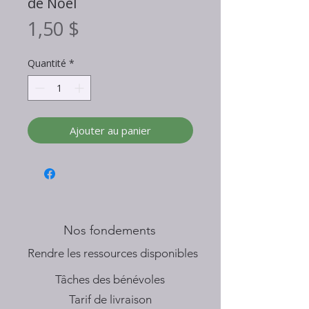
de Noël
Prix
1,50 $
Quantité
*
Ajouter au panier
Nos fondements
​Rendre les ressources disponibles
Tâches des bénévoles
Tarif de livraison