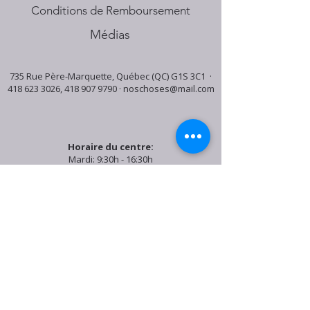
Conditions de Remboursement
Médias
735 Rue Père-Marquette, Québec (QC) G1S 3C1 ·
418 623 3026
,
418 907 9790
·
noschoses@mail.com
Horaire du centre:
Mardi: 9:30h - 16:30h
Jeudi: 9:30h - 19:00h
Samedi: 9:30h - 15:30h