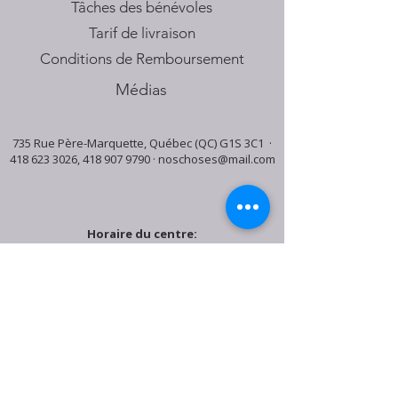
Tâches des bénévoles
Tarif de livraison
Conditions de Remboursement
Médias
735 Rue Père-Marquette, Québec (QC) G1S 3C1 ·
418 623 3026
,
418 907 9790
·
noschoses@mail.com
Horaire du centre:
Mardi: 9:30h - 16:30h
Jeudi: 9:30h - 19:00h
Samedi: 9:30h - 15:30h