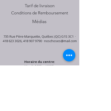
Tarif de livraison
Conditions de Remboursement
Médias
735 Rue Père-Marquette, Québec (QC) G1S 3C1 ·
418 623 3026
,
418 907 9790
·
noschoses@mail.com
Horaire du centre:
Mardi: 9:30h - 16:30h
Jeudi: 9:30h - 19:00h
Samedi: 9:30h - 15:30h